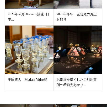
2025年９月Otonaimi講座−日
2026年午年 玄想庵のお正
本...
月飾り
平田將人 Modern Vidro展
お部屋を暗くしたご利用事
例〜希莉光あかり...