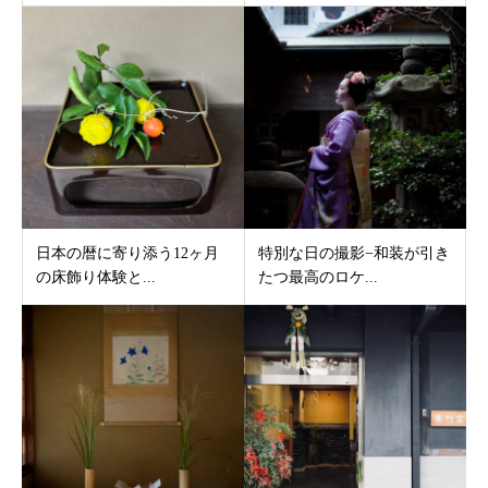
日本の暦に寄り添う12ヶ月
特別な日の撮影−和装が引き
の床飾り体験と...
たつ最高のロケ...