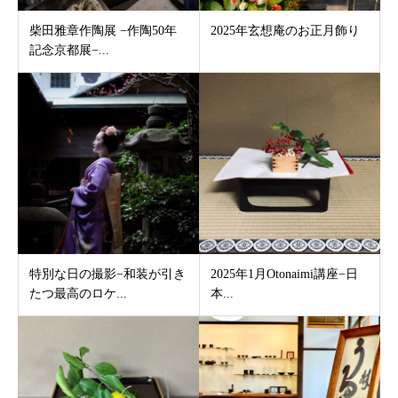
柴田雅章作陶展 −作陶50年
2025年玄想庵のお正月飾り
記念京都展−...
特別な日の撮影−和装が引き
2025年1月Otonaimi講座−日
たつ最高のロケ...
本...