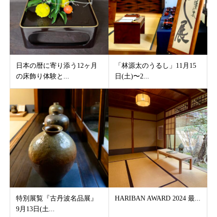
日本の暦に寄り添う12ヶ月
「林源太のうるし」11月15
の床飾り体験と...
日(土)〜2...
特別展覧『古丹波名品展』
HARIBAN AWARD 2024 最...
9月13日(土...