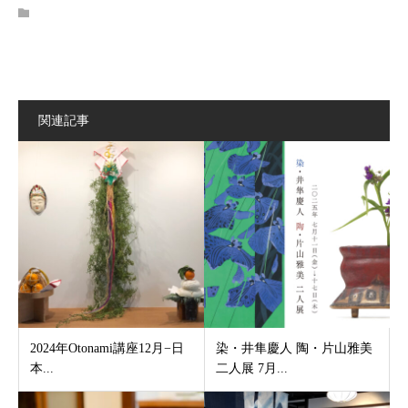
関連記事
2024年Otonami講座12月−日
染・井隼慶人 陶・片山雅美
本...
二人展 7月...