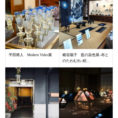
平田將人 Modern Vidro展
楮谷陽子 藍の染色展–布と
のたわむれ–続...