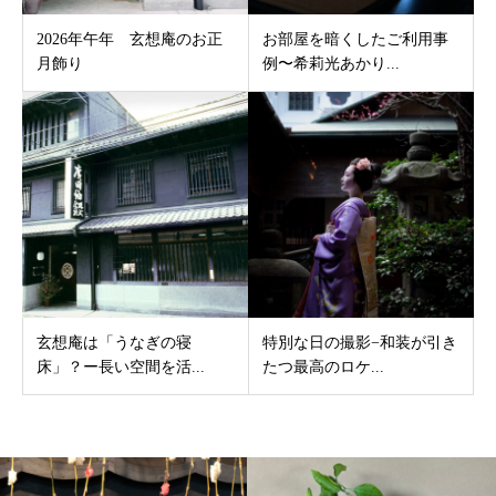
2026年午年 玄想庵のお正
お部屋を暗くしたご利用事
月飾り
例〜希莉光あかり...
玄想庵は「うなぎの寝
特別な日の撮影−和装が引き
床」？ー長い空間を活...
たつ最高のロケ...