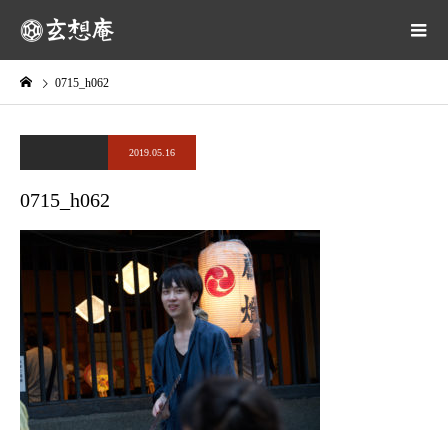
0715_h062
2019.05.16
0715_h062