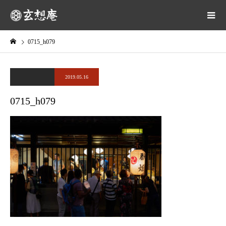
0715_h079
2019.05.16
0715_h079