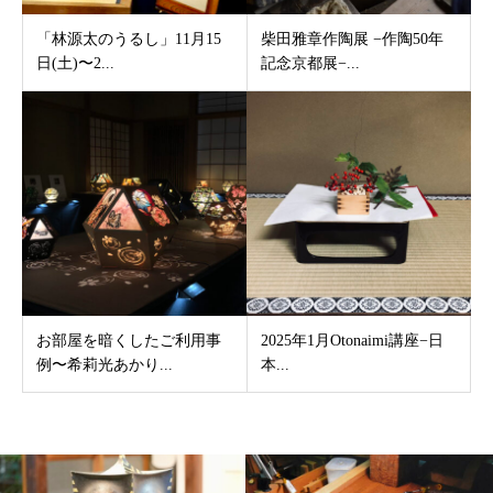
「林源太のうるし」11月15
柴田雅章作陶展 −作陶50年
日(土)〜2...
記念京都展−...
お部屋を暗くしたご利用事
2025年1月Otonaimi講座−日
例〜希莉光あかり...
本...