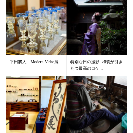
平田將人 Modern Vidro展
特別な日の撮影−和装が引き
たつ最高のロケ...