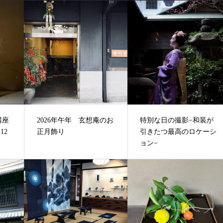
i講座
2026年午年 玄想庵のお
特別な日の撮影−和装が
12
正月飾り
引きたつ最高のロケーシ
ョン−