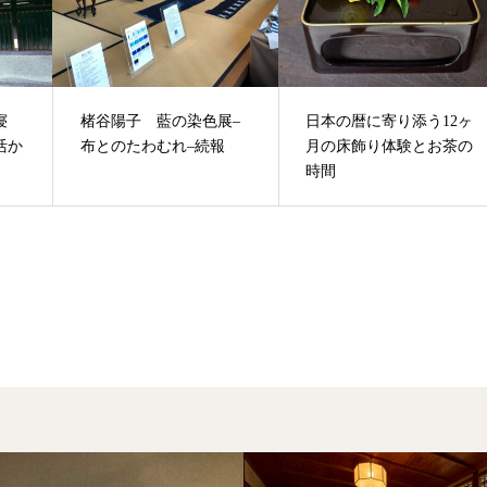
寝
楮谷陽子 藍の染色展–
日本の暦に寄り添う12ヶ
活か
布とのたわむれ–続報
月の床飾り体験とお茶の
時間