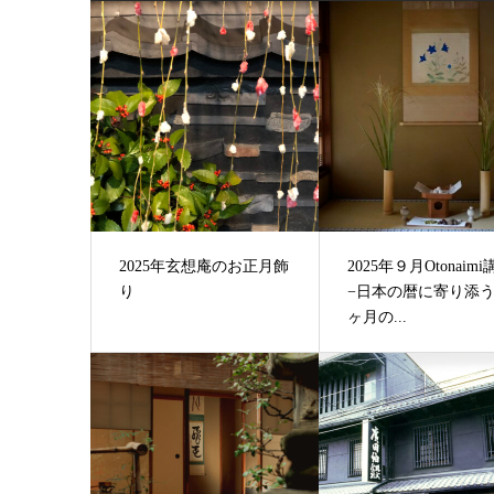
2025年玄想庵のお正月飾
2025年９月Otonaim
り
−日本の暦に寄り添う
ヶ月の...