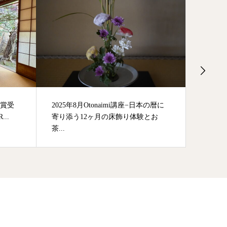
優秀賞受
2025年8月Otonaimi講座−日本の暦に
染・井隼
..
寄り添う12ヶ月の床飾り体験とお
月11日(
茶...