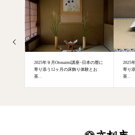
土)〜24
2025年９月Otonaimi講座−日本の暦に
2025
寄り添う12ヶ月の床飾り体験とお
寄り添
茶...
茶...