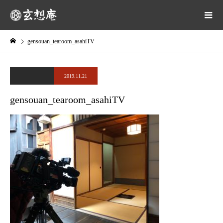
gensouan_tearoom_asahiTV
2019.11.21
gensouan_tearoom_asahiTV