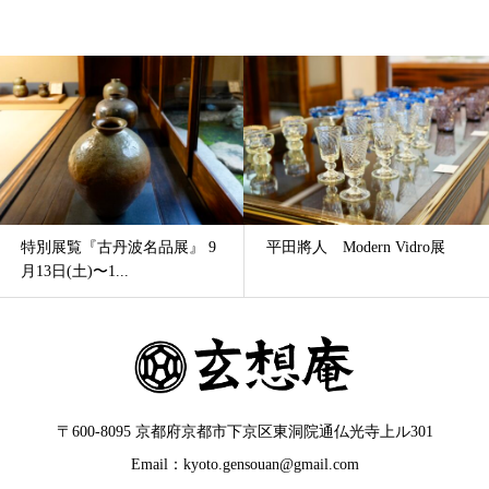
平田將人 Modern Vidro展
柴田雅章作陶展 −作陶50年記
念京都展−
〒600-8095 京都府京都市下京区東洞院通仏光寺上ル301
Email：kyoto.gensouan@gmail.com