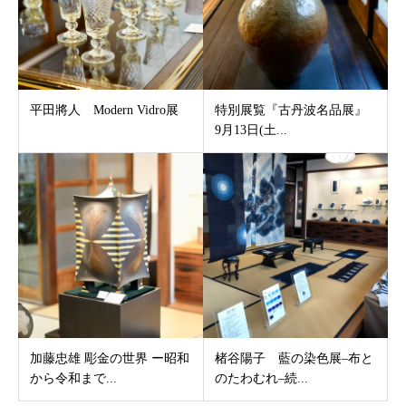
平田將人 Modern Vidro展
特別展覧『古丹波名品展』
9月13日(土...
加藤忠雄 彫金の世界 ー昭和
楮谷陽子 藍の染色展–布と
から令和まで...
のたわむれ–続...