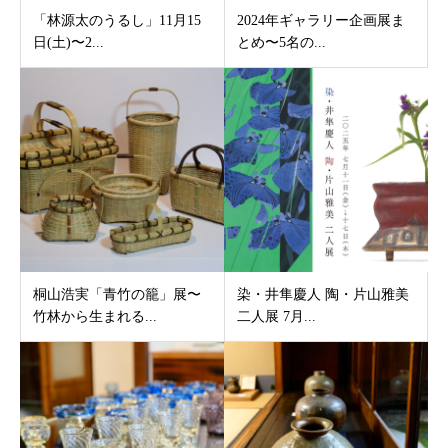
「林源太のうるし」11月15
2024年ギャラリー企画展ま
日(土)〜2...
とめ〜5名の...
桐山浩実「青竹の籠」展〜
染・井隼慶人 陶・片山雅美
竹林から生まれる...
二人展 7月...