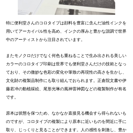
特に便利堂さんのコロタイプは顔料を豊富に含んだ油性インクを
用いてアーカイバル性を高め、インクの厚みと豊かな諧調で世界
中のアーティストから注目されています。
またモノクロだけでなく何色も重ねることで生み出される美しい
カラーのコロタイプ印刷は世界でも便利堂さんだけの技術となっ
ており、その微妙な色彩の変化や筆致の再現性の高さを生かし、
文化財の複製品制作にも取り組んでおられます。正倉院文書や伊
藤若冲の動植綵絵、尾形光琳の風神雷神図などの複製制作が有名
です。
原本は状態を保つため、なかなか直接見る機会すら得られないも
のですが、コロタイプの複製により原本に近いものを間近に手に
取り、じっくりと見ることができます。人の感性を刺激し、豊か