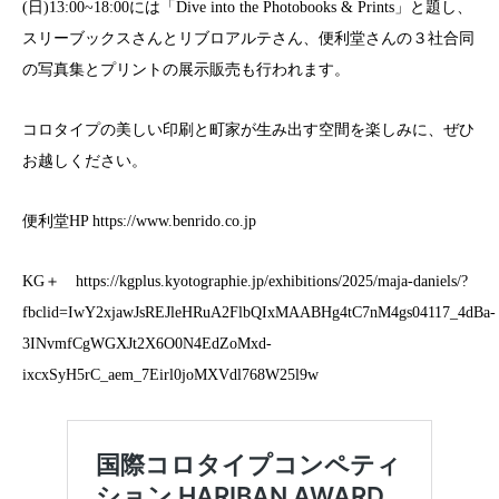
(日)13:00~18:00には「Dive into the Photobooks & Prints」と題し、
スリーブックスさんとリブロアルテさん、便利堂さんの３社合同
の写真集とプリントの展示販売も行われます。
コロタイプの美しい印刷と町家が生み出す空間を楽しみに、ぜひ
お越しください。
便利堂HP
https://www.benrido.co.jp
KG＋
https://kgplus.kyotographie.jp/exhibitions/2025/maja-daniels/?
fbclid=IwY2xjawJsREJleHRuA2FlbQIxMAABHg4tC7nM4gs04117_4dBa-
3INvmfCgWGXJt2X6O0N4EdZoMxd-
ixcxSyH5rC_aem_7Eirl0joMXVdl768W25l9w