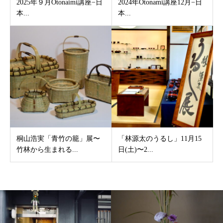
2025年９月Otonaimi講座−日
2024年Otonami講座12月−日
本...
本...
桐山浩実「青竹の籠」展〜
「林源太のうるし」11月15
竹林から生まれる...
日(土)〜2...