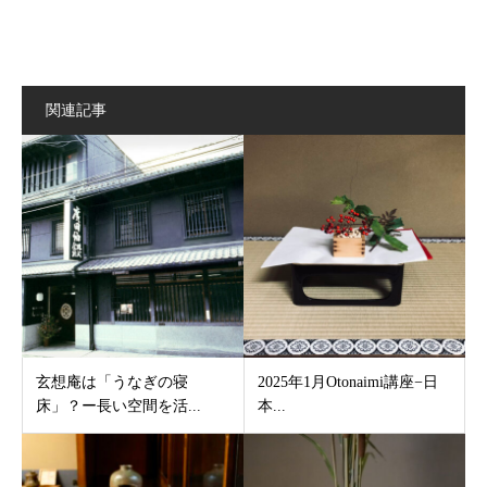
関連記事
玄想庵は「うなぎの寝
2025年1月Otonaimi講座−日
床」？ー長い空間を活...
本...