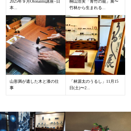
2025年９月Otonaimi講座−日
桐山浩実「青竹の籠」展〜
本...
竹林から生まれる...
山形満が遺した木と漆の仕
「林源太のうるし」11月15
事
日(土)〜2...