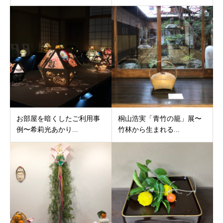
お部屋を暗くしたご利用事
桐山浩実「青竹の籠」展〜
例〜希莉光あかり...
竹林から生まれる...