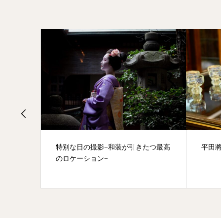
の床飾り
特別な日の撮影−和装が引きたつ最高
平田將人
のロケーション−