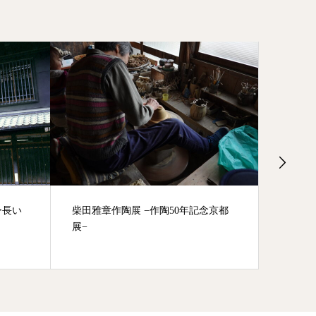
ー長い
柴田雅章作陶展 −作陶50年記念京都
山形満
展−