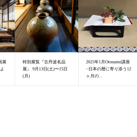
画展
特別展覧『古丹波名品
2025年1月Otonaimi講座
によ
展』 9月13日(土)〜15日
−日本の暦に寄り添う12
(月)
ヶ月の...