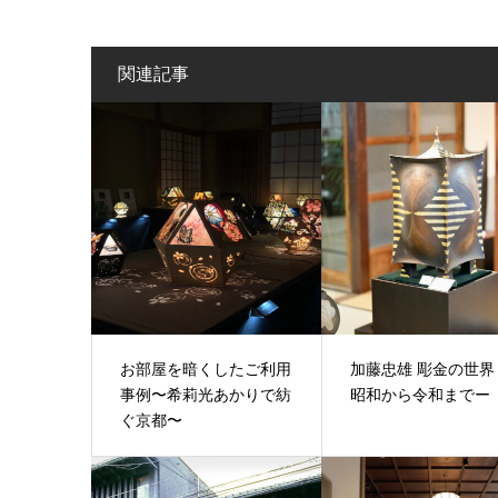
関連記事
お部屋を暗くしたご利用
加藤忠雄 彫金の世界
事例〜希莉光あかりで紡
昭和から令和までー
ぐ京都〜