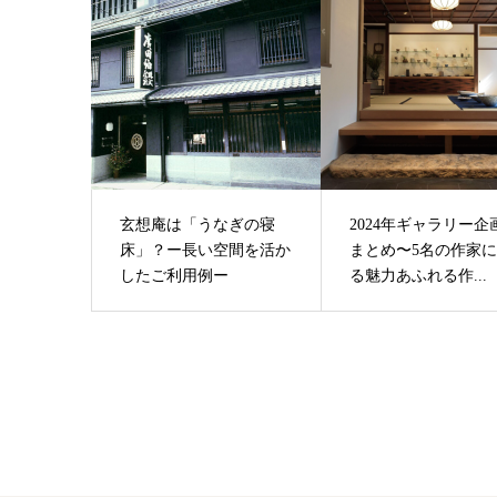
玄想庵は「うなぎの寝
2024年ギャラリー企
床」？ー長い空間を活か
まとめ〜5名の作家
したご利用例ー
る魅力あふれる作...