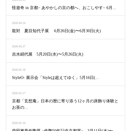
怪遊奇 in 京都− あやかしの京の都へ、おこしやす− 6月...
2026.04.24
龍対 夏目知代子展 6月26日(金)〜6月30日(火)
2026.04.27
吉水絹代展 5月20日(水)〜5月26日(火)
2026.02.18
StyleO- 展示会「Styleは超えてゆく」5月16日(...
2026.02.17
京都「玄想庵」日本の暦に寄り添う12ヶ月の床飾り体験と
お茶の...
2026.02.16
柴田雅章作陶展 −作陶50年記念京都展− 3月11日(水)〜...