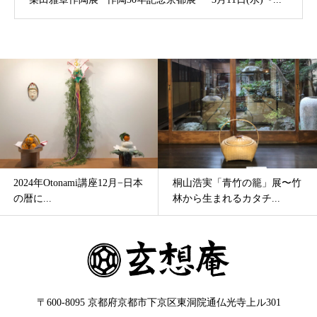
2024年Otonami講座12月−日本
桐山浩実「青竹の籠」展〜竹
の暦に...
林から生まれるカタチ...
〒600-8095 京都府京都市下京区東洞院通仏光寺上ル301