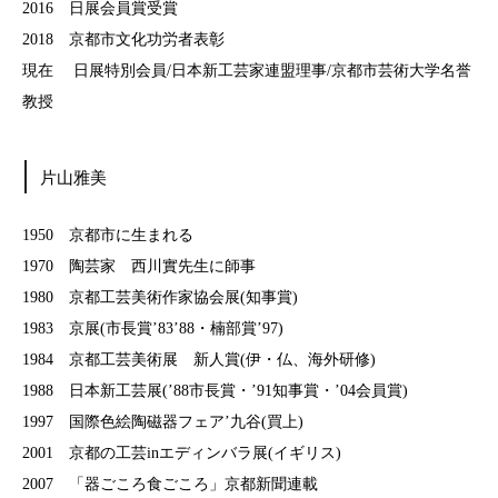
2016 日展会員賞受賞
2018 京都市文化功労者表彰
現在 日展特別会員/日本新工芸家連盟理事/京都市芸術大学名誉
教授
片山雅美
1950 京都市に生まれる
1970 陶芸家 西川實先生に師事
1980 京都工芸美術作家協会展(知事賞)
1983 京展(市長賞’83’88・楠部賞’97)
1984 京都工芸美術展 新人賞(伊・仏、海外研修)
1988 日本新工芸展(’88市長賞・’91知事賞・’04会員賞)
1997 国際色絵陶磁器フェア’九谷(買上)
2001 京都の工芸inエディンバラ展(イギリス)
2007 「器ごころ食ごころ」京都新聞連載