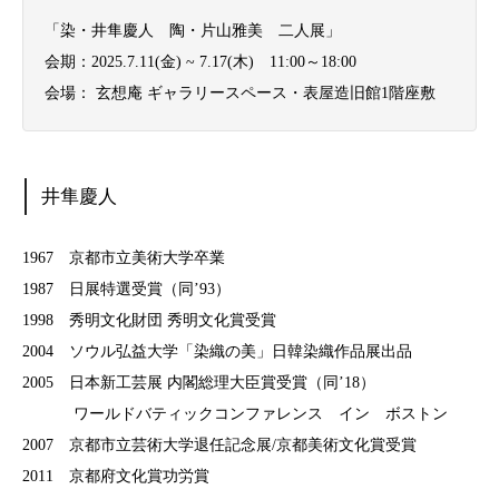
「染・井隼慶人 陶・片山雅美 二人展」
会期：2025.7.11(金) ~ 7.17(木) 11:00～18:00
会場： 玄想庵 ギャラリースペース・表屋造旧館1階座敷
井隼慶人
1967 京都市立美術大学卒業
1987 日展特選受賞（同’93）
1998 秀明文化財団 秀明文化賞受賞
2004 ソウル弘益大学「染織の美」日韓染織作品展出品
2005 日本新工芸展 内閣総理大臣賞受賞（同’18）
ワールドバティックコンファレンス イン ボストン
2007 京都市立芸術大学退任記念展/京都美術文化賞受賞
2011 京都府文化賞功労賞