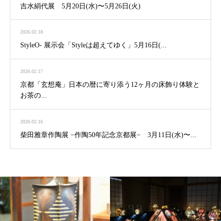
吉水絹代展 5月20日(水)〜5月26日(火)
2026.02.18
StyleO- 展示会「Styleは超えてゆく」5月16日(...
2026.02.17
京都「玄想庵」日本の暦に寄り添う12ヶ月の床飾り体験と
お茶の...
2026.02.16
柴田雅章作陶展 −作陶50年記念京都展− 3月11日(水)〜...