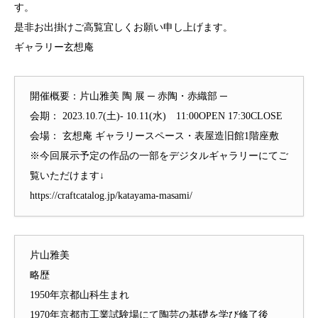
す。
是非お出掛けご高覧宜しくお願い申し上げます。
ギャラリー玄想庵
開催概要：片山雅美 陶 展 ─ 赤陶・赤織部 ─
会期： 2023.10.7(土)- 10.11(水) 11:00OPEN 17:30CLOSE
会場： 玄想庵 ギャラリースペース・表屋造旧館1階座敷
※今回展示予定の作品の一部をデジタルギャラリーにてご
覧いただけます↓
https://craftcatalog.jp/katayama-masami/
片山雅美
略歴
1950年京都山科生まれ
1970年京都市工業試験場にて陶芸の基礎を学び修了後