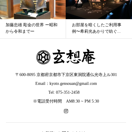
加藤忠雄 彫金の世界 ー昭和
お部屋を暗くしたご利用事
から令和までー
例〜希莉光あかりで紡ぐ...
〒600-8095 京都府京都市下京区東洞院通仏光寺上ル301
Email：kyoto.gensouan@gmail.com
Tel: 075-351-2458
※電話受付時間 AM8:30 ~ PM 5:30