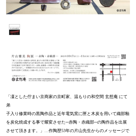
「凜とした佇まい京商家の京町家、温もりの和空間 玄想庵 にて
弟
子入り修業時の黒陶作品と近年電気窯に匣と木炭を用いて織部釉
を炭化焼成する事で耀変させた─赤陶・赤織部─の陶作品を出展
させて頂きます。」…作陶歴53年の片山先生からのメッセージで