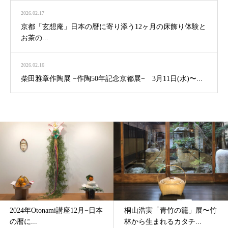
2026.02.17
京都「玄想庵」日本の暦に寄り添う12ヶ月の床飾り体験と
お茶の...
2026.02.16
柴田雅章作陶展 −作陶50年記念京都展− 3月11日(水)〜...
2024年Otonami講座12月−日本
桐山浩実「青竹の籠」展〜竹
の暦に...
林から生まれるカタチ...