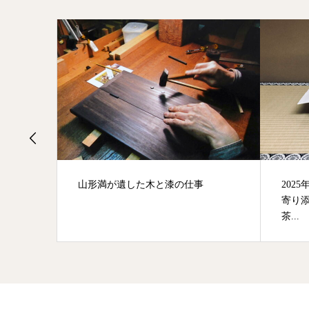
木と漆の仕事
2025年1月Otonaimi講座−日本の暦に
寄り添う12ヶ月の床飾り体験とお
茶...