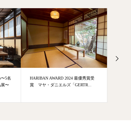
D 2024 最優秀賞受
加藤忠雄 彫金の世界 ー昭和から令和
「GERTR...
までー